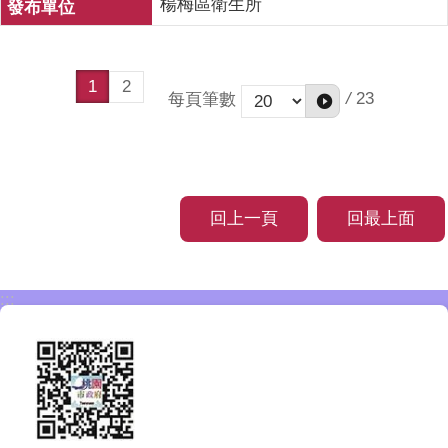
楊梅區衛生所
1
2
/
23
每頁筆數
回上一頁
回最上面
:::